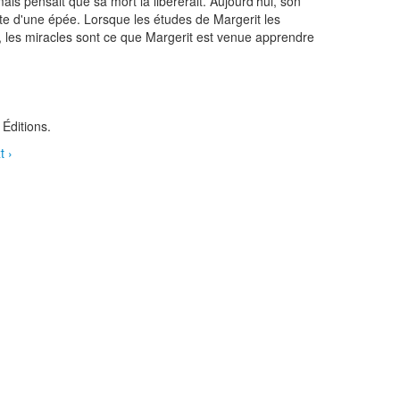
ais pensait que sa mort la libérerait. Aujourd'hui, son
te d'une épée. Lorsque les études de Margerit les
, les miracles sont ce que Margerit est venue apprendre
Éditions.
t ›