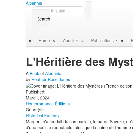
Skip to content
Skip to navigation
Alpennia
Search
Search form
Home
About
Publications
B
L'Héritière des Mys
A
Book
of
Alpennia
by
Heather Rose Jones
Published:
March, 2024
Homoromance Éditions
Genre(s):
Historical Fantasy
Margerit n'attendait de son parrain, le baron Saveze, qu'un
d'une épéiste redoutable, ainsi que la haine de l'homme qui