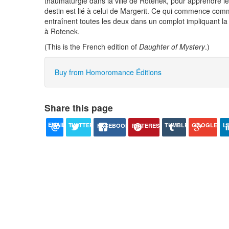
thaumaturgie dans la ville de Rotenek, pour apprendre les 
destin est lié à celui de Margerit. Ce qui commence com
entraînent toutes les deux dans un complot impliquant la
à Rotenek.
(This is the French edition of
Daughter of Mystery
.)
Buy from Homoromance Éditions
Share this page
EMAIL
TUMBLR
TWITTER
L
GOOGLE+
PINTEREST
FACEBOOK